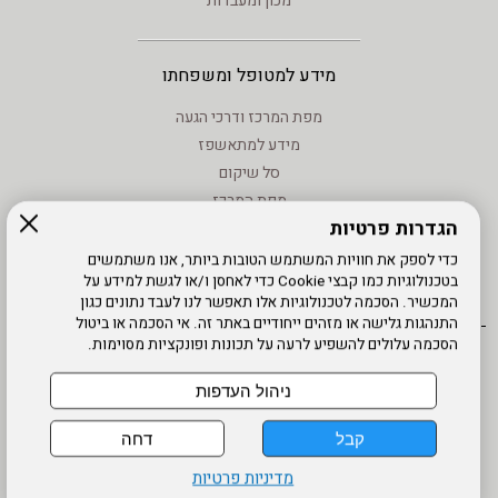
מכון ומעבדות
מידע למטופל ומשפחתו
מפת המרכז ודרכי הגעה
מידע למתאשפז
סל שיקום
מפת המרכז
הגדרות פרטיות
מידע - וחוקים
טיפול בנזעי חשמל
כדי לספק את חוויות המשתמש הטובות ביותר, אנו משתמשים
בטכנולוגיות כמו קבצי Cookie כדי לאחסן ו/או לגשת למידע על
מידע שימוש - קישורים לאתרים
המכשיר. הסכמה לטכנולוגיות אלו תאפשר לנו לעבד נתונים כגון
התנהגות גלישה או מזהים ייחודיים באתר זה. אי הסכמה או ביטול
הסכמה עלולים להשפיע לרעה על תכונות ופונקציות מסוימות.
אתר עובדים
מדיניות פרטיות
עדכון פרטים
עמוד הבית
תנאי שימוש
מפת אתר
הרשמה
נגישות
ניהול העדפות
דרונט
קבל
דחה
דיגיטל
-
מדיניות פרטיות
בניית