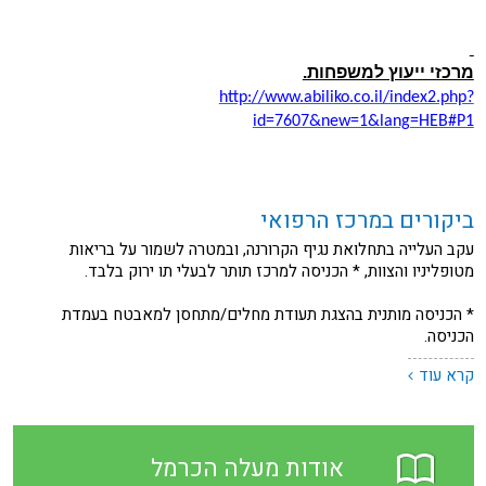
מרכזי ייעוץ למשפחות.
http://www.abiliko.co.il/index2.php?
id=7607&new=1&lang=HEB#P1
ביקורים במרכז הרפואי
עקב העלייה בתחלואת נגיף הקרורנה, ובמטרה לשמור על בריאות
מטופליניו והצוות, * הכניסה למרכז תותר לבעלי תו ירוק בלבד.
* הכניסה מותנית בהצגת תעודת מחלים/מתחסן למאבטח בעמדת
הכניסה.
קרא עוד
אודות מעלה הכרמל