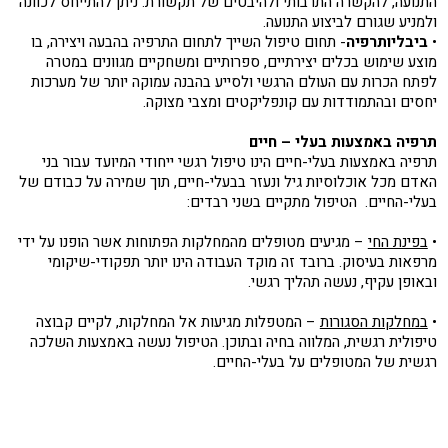
התנועה, להקשרה התרבותי ולהיבטים של תקשורת. ניתן להתייחס לכוונה
ולמניע שגורם לביצוע התנועה.
•
ביבליותרפיה
- תחום טיפול השייך לתחום התרפיה בהבעה ויצירה, בו
מוצע שימוש בכלים יצירתיים, ספרותיים ומשחקיים מגוונים במטרה
לפתח הכרות עם העולם הרגשי ולסייע בהבנה עמוקה יותר של מערכות
יחסים ובהתמודדות עם קונפליקטים ומצבי מצוקה.
תרפיה באמצעות בעלי – חיים
תרפיה באמצעות בעלי-חיים הינו טיפול רגשי ייחודי המיועד עבור בני
האדם מכל אוכלוסיות גיל ונעזר בבעלי-חיים, תוך שמירה על כבודם של
בעלי-החיים. הטיפול מתקיים בשני רבדים:
•
בפינת החי
– מגיעים מטופלים מהמחלקות הפתוחות אשר הופנו על ידי
מרפאות בעיסוק. ברובד זה מוקד העבודה הינו יותר תפקודי-שיקומי
ובאופן עקיף, נעשה תהליך רגשי.
•
במחלקות הסגורות
– המטפלות מגיעות אל המחלקות, לקיים קבוצה
טיפולית רגשית, המלווה בחיה ובתוכן. הטיפול נעשה באמצעות השלכה
רגשית של המטופלים על בעלי-החיים.