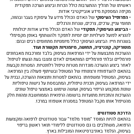
ראשיתו של תהליך ההתערבות כולל הכרות וביצוע הערכה תפקודית
מקיפה המספקת מידע אובייקטיבי אודות:
•
הפרופיל העיסוקי
של האדם הכולל מידע על עיסוקיו בעבר ובהווה,
תחומי עניין, ערכים, צרכים, שגרות והרגלים.
•
הביצוע העיסוקי/ תפקודי
של האדם הכולל מידע אודות יכולותיו
להוציא לפועל פעילויות יום יומיות לתפקד ולהשתתף באופן מקסימלי
בשגרות חייו. הביצוע העיסוקי כולל מיומנויות מתחומים רבים ובהם:
מוטוריקה, קוגניציה, תחושה, מיומנויות תקשורת ועוד
.
ההערכות מתבצעות על ידי המרפאות בעיסוק בלבד ומורכבות מאבחונים
פורמליים ובלתי פורמליים המותאמים לאדם ומצבו בעת הגעתו לטיפול.
לאחר ביצוע ההערכה מוגדרות מטרות טיפול רלוונטיות. המטרות נקבעות
בהתאם להעדפותיו ורצונותיו של המטופל ובשיתוף פעולה בין המרפאה
בעיסוק, המטופל ומשפחתו. בהתאם למטרות ותוצאות ההערכה, נבנית על
ידי המרפאה בעיסוק תכנית טיפולית, המתבססת על גישות טיפוליות
שונות ממקצוע הריפוי בעיסוק ועושה שימוש באמצעי טיפול שונים.
ההערכות והתכניות מתועדות ברשומה הרפואית הממוחשבת ומהוות חלק
מהטיפול אותו מקבל המטופל במסגרת אשפוזו במרכז.
הדרכת סטודנטים
בהתאם להיות המוסד "מוסד מלמד" עבור סטודנטים לרפואה ומקצועות
הרפואה, משתלבים בו גם סטודנטים ללימודי תואר ראשון בריפוי
בעיסוק, הנלמד באוניברסיטאות המובילות בארץ.