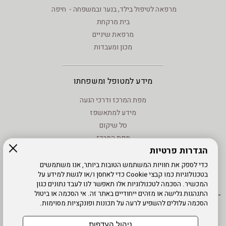
מרפאה לטיפול בילד, בנער ובמשפחה - חיפה
בית מרקחת
מרפאת שיניים
מכון ומעבדות
מידע למטופל ומשפחתו
מפת המרכז ודרכי הגעה
מידע למתאשפז
סל שיקום
מפת המרכז
הגדרות פרטיות
מידע - וחוקים
טיפול בנזעי חשמל
כדי לספק את חוויות המשתמש הטובות ביותר, אנו משתמשים
בטכנולוגיות כמו קבצי Cookie כדי לאחסן ו/או לגשת למידע על
מידע שימוש - קישורים לאתרים
המכשיר. הסכמה לטכנולוגיות אלו תאפשר לנו לעבד נתונים כגון
התנהגות גלישה או מזהים ייחודיים באתר זה. אי הסכמה או ביטול
הסכמה עלולים להשפיע לרעה על תכונות ופונקציות מסוימות.
אתר עובדים
מדיניות פרטיות
עדכון פרטים
עמוד הבית
תנאי שימוש
מפת אתר
הרשמה
נגישות
ניהול העדפות