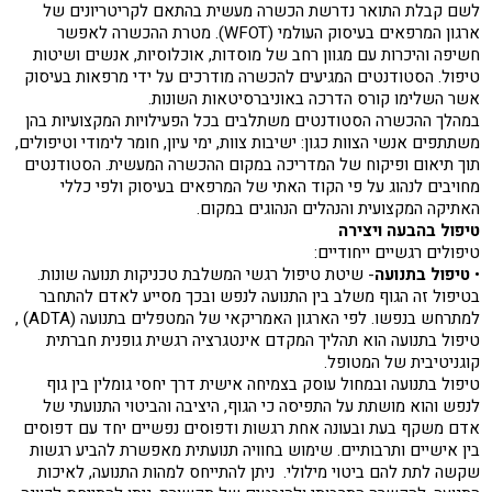
לשם קבלת התואר נדרשת הכשרה מעשית בהתאם לקריטריונים של
ארגון המרפאים בעיסוק העולמי (WFOT). מטרת ההכשרה לאפשר
חשיפה והיכרות עם מגוון רחב של מוסדות, אוכלוסיות, אנשים ושיטות
טיפול. הסטודנטים המגיעים להכשרה מודרכים על ידי מרפאות בעיסוק
אשר השלימו קורס הדרכה באוניברסיטאות השונות.
במהלך ההכשרה הסטודנטים משתלבים בכל הפעילויות המקצועיות בהן
משתתפים אנשי הצוות כגון: ישיבות צוות, ימי עיון, חומר לימודי וטיפולים,
תוך תיאום ופיקוח של המדריכה במקום ההכשרה המעשית. הסטודנטים
מחויבים לנהוג על פי הקוד האתי של המרפאים בעיסוק ולפי כללי
האתיקה המקצועית והנהלים הנהוגים במקום.
טיפול בהבעה ויצירה
טיפולים רגשיים ייחודיים:
•
טיפול בתנועה
- שיטת טיפול רגשי המשלבת טכניקות תנועה שונות.
בטיפול זה הגוף משלב בין התנועה לנפש ובכך מסייע לאדם להתחבר
למתרחש בנפשו. לפי הארגון האמריקאי של המטפלים בתנועה (ADTA) ,
טיפול בתנועה הוא תהליך המקדם אינטגרציה רגשית גופנית חברתית
קוגניטיבית של המטופל.
טיפול בתנועה ובמחול עוסק בצמיחה אישית דרך יחסי גומלין בין גוף
לנפש והוא מושתת על התפיסה כי הגוף, היציבה והביטוי התנועתי של
אדם משקף בעת ובעונה אחת רגשות ודפוסים נפשיים יחד עם דפוסים
בין אישיים ותרבותיים. שימוש בחוויה תנועתית מאפשרת להביע רגשות
שקשה לתת להם ביטוי מילולי. ניתן להתייחס למהות התנועה, לאיכות