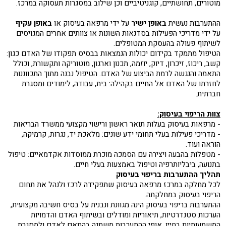
מוטורים, תחושתיים, קוגניטיביים וכן שילוב במסגרות תעסוקה במרכז.
ההתערבות נעשית
באופן ישיר
על ידי מרפאה בעיסוק או
באופן עקיף
על ידי מדריכי הפעילות בסדנאות השונות או צוותים אחרים המגויסים
לשיתוף פעולה בהעסקת המטופלים.
הטיפול מתמקד בקידום יכולות הנמצאות בבסיס תפקודו של האדם כגון:
קשב, ריכוז, זיכרון, דיוק, יוזמה, תכנון וארגון, מוטוריקה ותקשורת, וכולל
התאמה והנגשה לרמת הביצוע של האדם. הטיפול נבנה מתוך התכווננות
לחזרתו של האדם אל החיים בקהילה: בית, עבודה, לימודים ומסגרת
חברתית.
צוות הריפוי בעיסוק:
- מרפאות בעיסוק בעלות תואר ראשון ורישוי מקצועי ממשרד הבריאות
- מדריכי פעילות בעלי תחומי ידע שונים: מלאכת יד, נגרות, קרמיקה,
הוראה ועוד.
- מטפלות בהבעה ויצירה עם הסמכה מוכרת ממוסדות אקדמאיים: טיפול
בתנועה, ביבליותרפיה וטיפול באמצעות בעלי חיים.
תהליך ההתערבות בריפוי בעיסוק
לכל מחלקה במרכז מרפאה בעיסוק שתפקידה לרכז ולנהל את תחום
הריפוי בעיסוק במחלקתה.
ההתערבות בריפוי בעיסוק הינה מגוונת ונבנית על בסיס חשיבה מקצועית,
הערכות סטנדרטיות, תיאוריות ומודלים ובשיתוף האדם והדמויות
המשמעותיות בחייו. אופי ההתערבות משתנה בהתאם לאדם ולמסגרת.