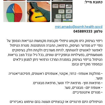
כתובת מייל:
miri.amado@psmh.health.gov.il
טלפון: 045889333
ריפוי בעיסוק הינו מקצוע טיפולי מקבוצת מקצועות הבריאות הנסמך על
גופי ידע ממדעי: העיסוק, הרפואה, החברה וההתנהגות. מטרת הטיפול
לאפשר לאנשים להשתתף, להיות מעורבים ולקחת חלק בעיסוקים
משמעותיים, בפעילויות ובתפקידים שונים, בכל גיל ובכל מצב בריאות.
הטיפול בריפוי בעיסוק במסגרת המרכז הרפואי ניתן למגוון גילאים
ובמספר מוקדים ובהם:
• מחלקות אשפוז- כרוני, אקוטי, אשפוזים ראשונים, פסיכוגריאטריה
ונוער.
• מרפאות חוץ- מרפאת ילד ונוער, מרפאת מבוגרים.
• אשפוז יום- מבוגרים, נוער.
• מגורים אינטנסיביים.
הטיפולים הינם פרטניים או קבוצתיים ונעשה בהם שימוש באביזרים