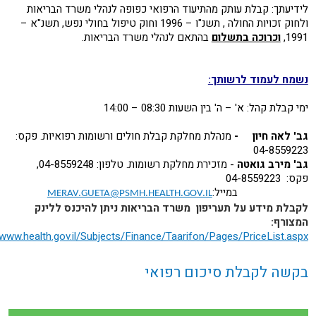
לידיעתך: קבלת עותק מהתיעוד הרפואי כפופה לנהלי משרד הבריאות
ולחוק זכויות החולה , תשנ"ו – 1996 וחוק טיפול בחולי נפש, תשנ"א –
1991,
וכרוכה בתשלום
בהתאם לנהלי משרד הבריאות.
נשמח לעמוד לרשותך:
ימי קבלת קהל: א' – ה' בין השעות 08:30 – 14:00
גב' לאה חיון -
מנהלת מחלקת קבלת חולים ורשומות רפואיות. פקס:
04-8559223
גב' מירב גואטה
- מזכירת מחלקת רשומות. טלפון: 04-8559248,
פקס: 04-8559223
במייל:
MERAV.GUETA@PSMH.HEALTH.GOV.IL
לקבלת מידע על תעריפון משרד הבריאות ניתן להיכנס ללינק
המצורף:
/www.health.gov.il/Subjects/Finance/Taarifon/Pages/PriceList.aspx
בקשה לקבלת סיכום רפואי