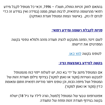
בהתאם לחוק זכויות החולה, תשנ"ו – 1996, זכאי כל מטופל לקבל מידע
רפואי מהרשומה הרפואית, לרבות העתק ממנה (במידה ואין במידע זה כדי
לגרום לו נזק, באישור הצוות המטפל וועדת האתיקה).
פניות לקבלת רשומה ומידע רפואי:
לשם זיהוי, הפונה מתבקש להציג תעודה מזהה ולמלא טפסי בקשה
המפרטים את דרישתו.
לטופס בקשה
לחץ כאן
בקשה למידע באמצעות נציג:
אם המטופל מיוצג על ידי בא כוח, יש לשלוח ייפוי כוח מהמטופל
למבקש השירות (מקור או נאמן למקור) בצירוף צילום תעודת זהות של
המטופל ושל מיופה הכוח, וכן טופס ויתור סודיות רפואית חתום ומאומת
כדין (מקור או נאמן למקור).
אפוטרופוס טבעי של המטופל (למשל, הורה לילד עד גיל 18) ישלח
בקשה בצירוף תעודת זהות וספח של התעודה.