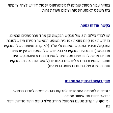
בפנייה עבור מטופל שמונה לו אפוטרופוס /פסול דין יש לצרף צו מינוי
בית משפט לאפוטרופסות וצילום תעודת זהות.
בקשה אודות נפטר:
יש לצרף צילום ת.ז. של מבקש הבקשה וכן אחד מהמסמכים הבאים:
צו ירושה / צו קיום צוואה / צו בית משפט המאשר מסירת מידע לטובת
המבקש/ תצהיר המבקש מאומת ע"י עו"ד (לא קרוב משפחה של המבקש
או הנפטר) בו מצהיר המבקש כי הוא יורש של הנפטר ושאין יורשים
אחרים או שכל היורשים מסכימים למסירת המידע ושהמבקש אינו
מתנגד למסירת המידע ליורשים האחרים (למעט אם הצהרת המבקש
סותרת מידע של המנוח ברשומה הרפואית).
אופן בקשת/איסוף המסמכים
• עדיפות למסירת המסמכים למבקש בהגעה פיסית למרכז הרפואי.
• דואר רשום עם אישור מסירה
• איסוף ע"י קרוב מטעם המטופל מחייב מילוי טופס ויתור סודיות וייפוי
כח