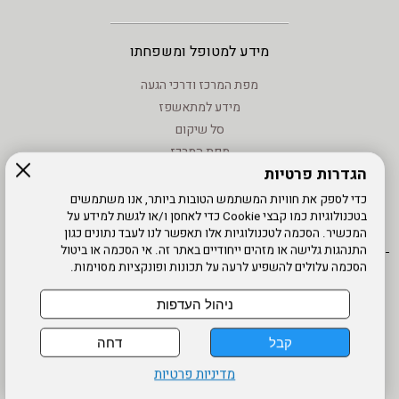
מידע למטופל ומשפחתו
מפת המרכז ודרכי הגעה
מידע למתאשפז
סל שיקום
מפת המרכז
הגדרות פרטיות
מידע - וחוקים
טיפול בנזעי חשמל
כדי לספק את חוויות המשתמש הטובות ביותר, אנו משתמשים
בטכנולוגיות כמו קבצי Cookie כדי לאחסן ו/או לגשת למידע על
מידע שימוש - קישורים לאתרים
המכשיר. הסכמה לטכנולוגיות אלו תאפשר לנו לעבד נתונים כגון
התנהגות גלישה או מזהים ייחודיים באתר זה. אי הסכמה או ביטול
הסכמה עלולים להשפיע לרעה על תכונות ופונקציות מסוימות.
אתר עובדים
מדיניות פרטיות
עדכון פרטים
עמוד הבית
תנאי שימוש
מפת אתר
הרשמה
נגישות
ניהול העדפות
דרונט
קבל
דחה
דיגיטל
-
מדיניות פרטיות
בניית