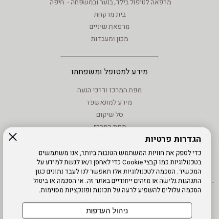
מרפאה לטיפול בילד, בנער ובמשפחה - חיפה
בית מרקחת
מרפאת שיניים
מכון ומעבדות
מידע למטופל ומשפחתו
מפת המרכז ודרכי הגעה
מידע למתאשפז
סל שיקום
מפת המרכז
הגדרות פרטיות
מידע - וחוקים
טיפול בנזעי חשמל
כדי לספק את חוויות המשתמש הטובות ביותר, אנו משתמשים
בטכנולוגיות כמו קבצי Cookie כדי לאחסן ו/או לגשת למידע על
מידע שימוש - קישורים לאתרים
המכשיר. הסכמה לטכנולוגיות אלו תאפשר לנו לעבד נתונים כגון
התנהגות גלישה או מזהים ייחודיים באתר זה. אי הסכמה או ביטול
הסכמה עלולים להשפיע לרעה על תכונות ופונקציות מסוימות.
אתר עובדים
מדיניות פרטיות
עדכון פרטים
עמוד הבית
תנאי שימוש
מפת אתר
הרשמה
נגישות
ניהול העדפות