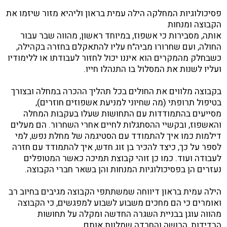
פסיכולוגיות המחלקה הילה עמית בראון וליהיא מזור שיזמו את
הקבוצה ומנחות
אותה, מסבירות כי אשפוז, במיוחד ראשון, מהווה שבר עבור
החולה, ועם שחרורו מביה"ח עליו להתאקלם בחזרה בקהילה,
כשבחלק מהמקרים הוא איננו יכול לחזור לעבודתו או ללימודיו
ועליו לשנות את המסלול בו התנהלו חייו.
בקבוצה מלווים את החולים בכל תהליך ההכרה במחלה ובצורך
בטיפול תרופתי (מה שחיוני למניעת אשפוזים חוזרים),
מסייעים בהתמודדות עם התחושות שעלו בעקבות המחלה
והאשפוז, ובקשיי ההסתגלות לחיים אחרי השחרור. הם מעלים
דילמות כמו איך להתמודד עם הסטיגמה של מחלת נפש, למי
לספר על כך, כיצד להכיר בן זוג חדש, איך להתמודד עם חזרה
לעבודה ועוד. כמו כן זוהי קבוצת תמיכה כאשר המטופלים
נעזרים הן בפסיכולוגיות המנחות והן בשאר חברי הקבוצה.
הילה עמית בראון דיווחה שמשתתפי הקבוצה מגיבים בחיוב רב
ואומרים כי הם מחכים משבוע לשבוע למפגשים, כי הקבוצה
מהווה עוגן בבניית השגרה החדשה ומקלה על תחושות
הבדידות, הבושה והחרדה שמלוות אותם.