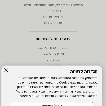
מרפאה לטיפול בילד, בנער ובמשפחה - חיפה
בית מרקחת
מרפאת שיניים
מכון ומעבדות
מידע למטופל ומשפחתו
מפת המרכז ודרכי הגעה
מידע למתאשפז
סל שיקום
מפת המרכז
הגדרות פרטיות
מידע - וחוקים
טיפול בנזעי חשמל
כדי לספק את חוויות המשתמש הטובות ביותר, אנו משתמשים
בטכנולוגיות כמו קבצי Cookie כדי לאחסן ו/או לגשת למידע על
מידע שימוש - קישורים לאתרים
המכשיר. הסכמה לטכנולוגיות אלו תאפשר לנו לעבד נתונים כגון
התנהגות גלישה או מזהים ייחודיים באתר זה. אי הסכמה או ביטול
הסכמה עלולים להשפיע לרעה על תכונות ופונקציות מסוימות.
אתר עובדים
מדיניות פרטיות
עדכון פרטים
עמוד הבית
תנאי שימוש
מפת אתר
הרשמה
נגישות
ניהול העדפות