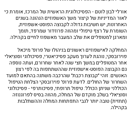
אורלי
לבון לוטם
- הפסיכולוגית הראשית של המרכז, אומרת כי
לאור המדיניות של קיצור משך האשפוזים הנהוגה בשנים
האחרונות, יש חשיבות גדולה לקבוצה הפוסט-אשפוזית,
השומרת על רצף טיפולי ומהווה פרוזדור שמרפד, תומך
ומארגן למטופלים את שלב המעבר מאשפוז לחיים בקהילה.
המחלקה לאישפוזים ראשונים בניהולו
של פרופ' מיכאל
פוירובסקי, נוהגת לערוך מעקב פסיכיאטרי, פסיכולוגי וסוציאלי
אחר המטופלים במשך חצי שנה לאחר שחרורם, ועתה נוספה
גם הקבוצה הפוסט-אישפוזית שההשתתפות בה לפי רצון
האנשים. זוהי "קבוצת רכבת" שהרכבה משתנה בהתאם למועד
השחרור של החולים. לדעת פרופ' פוירובסקי הצלחת הטיפול
הכוללני שניתן הכולל: טיפול תרופתי, פסיכותרפי - פסיכולוגי
וסוציאלי בשלב מוקדם של המחלה, מהווה בסיס לפרוגנוזה
(תחזית) טובה יותר לגבי התפתחות המחלה וההשתלבות
בקהילה.