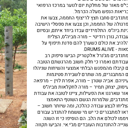
י"ס מאור של מחלקת יום לנוער במרכז הרפואי
ריאות הנפש מעלה הכרמל.
תנדבים סחבו חצץ לריצוף החממה, צבעו את
רגולה של החממה, וכן צבעו את ספסלי הישיבה
ינת ביה"ס. התלמידים עבדו ביחד איתם, ובסיום
בודה, גורן רודיטי – מורה מביה"ס, הצליח
להיב את כולם כשערך להם סדנת תיפוף על
אות -
DRUMS ALIVE
.
תנדבים מג'נרל אלקטריק הביעו סיפוק רב
בודתם ואמרו כי חלק חשוב מהרגשתם הטובה
 קיבלו מהמפגש הבלתי אמצעי והשיחות שניהלו
 המתבגרים, מה שתרם לשבירת סטיגמות
יניהם. אביה שטרן – מורה, אפרת לוין – מרפאה
יסוק, יצחק תמיר – מורה לחקלאות מביה"ס
ור שארגנו את הפעילות, ציינו לטובה את עבודת
תנדבים, שלמרות הגשם השוטף התאמצו
צליחו לבצע עבודה כהלכה, ומה שיותר חשוב –
או למתבגרים כי יש מי ששמח להתנדב עבורם
יממו לכולם את הלב. הם הוסיפו כי זו השנה
נייה להתנדבות העובדים מג'י.אי. והביעו תקווה