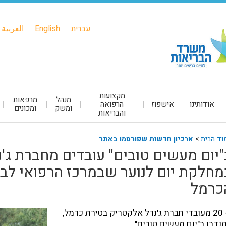
עברית
English
العربية
מקצועות
מנהל
מרפאות
אודותינו
אישפוז
הרפואה
ומשק
ומכונים
והבריאות
וד הבית
>
ארכיון חדשות שפורסמו באתר
"יום מעשים טובים" עובדים מחברת ג'
מחלקת יום לנוער שבמרכז הרפואי לב
כרמל
- 20 מעובדי חברת ג'נרל אלקטריק בטירת כרמל,
נדבו ב"יום מעשים טובים"