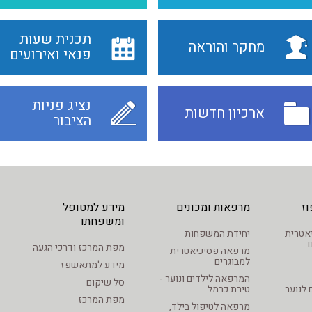
תכנית שעות
מחקר והוראה
פנאי ואירועים
נציג פניות
ארכיון חדשות
הציבור
ז
מרפאות ומכונים
מידע למטופל
ומשפחתו
סיכיאטרית
יחידת המשפחות
מפת המרכז ודרכי הגעה
מרפאה פסיכיאטרית
למבוגרים
מידע למתאשפז
המרפאה לילדים ונוער -
סל שיקום
 לנוער
טירת כרמל
מפת המרכז
מרפאה לטיפול בילד,