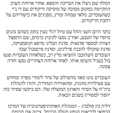
המלח שם ניצלו את הבריכה והספא. אחרי ארוחת הערב
התקיימה במקום מסיבה של מוסיקה וריקודים עם די.ג'יי
כשהעובדים, מלאי שמחה ומרץ, מפגינים את כישוריהם על
רחבת הריקודים.
בוקר היום השני החל עם טיול רגלי בעין בוקק כשהם נהנים
מיופיו של הטבע, ואח"כ נסעו לקיבוץ כרמים, שם התפצל
הצוות למספר סדנאות: סדנת תבליני מרפא וקוסמטיקה,
סדנת שוקולד להכנת פרלינים, וסדנת פיינטבול שבה
העובדים השתובבו והוציאו מרץ רב, כשלאחת העובדות פגעו
בול בעגיל והעיפו אותו. לאחר ארוחת הצהריים נסעו חזרה
צפונה.
העובדים נהנו מאד מהשילוב של סיור לימודי מפרה ומחדש
עם פעילויות מהנות, ומהאווירה הנהדרת, והודו להנהלת
ביה"ח על הסיור והארגון המוצלח שלו. הם ביקשו שסיור כזה
יהפוך למסורת בשנים הבאות.
דלית כץ סולברג – המנהלת האדמיניסטרטיבית של המרכז
הרפואי לבריאות הנפש מעלה הכרמל, ציינה את תרומת