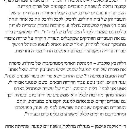
ד"ר יעקב פולאקביץ – מנהל ביה"ח אמר: "היום אנחנו שמחים לצרף
קבוצה גדולה למשפחת העובדים הקבועים של שרות המדינה.
הצטרפות זו עובדים יקרים, יש בה קבלת אחריות דו-צדדית הן של
העובד והן של בית החולים, להכיל, לקבל ולחבק את כל אחד ואחת
מכם המצטרף למשפחה גדולה זו. מחויבות ערכית ומוסרית לארגון
כוללת גם נאמנות לקהל המטופלים של ביה"ח". ד"ר פולאקביץ בירך
גם את העובדים הוותיקים שמקבלים תעודת הוקרה על שירות ציבורי
מתמשך ונאמן לביה"ח, ואמר שהוא מאחל לעצמו כמנהל המשך
עבודה פורייה ומקצועית במחיצת אנשים חדורי מטרה וחריצות.
דלית כץ סולברג – המנהלת האדמיניסטרטיבית של ביה"ח, סיפרה
את סיפורו של חוני המעגל שפגש ישיש נוטע עץ חרוב. שאל אותו:
"מה הטעם בנטיעה זו? שכן החרוב יישא פרי רק בעוד שבעים שנה".
ענה האיש: "אני נוטע עבור הדורות הבאים, כשם שנטעו אבותי לי,
אטע אני לבני". דלית הוסיפה: "רצף של עשייה שמתחיל באדם
האחד מתוך מחויבות לכלל הוא שמשפיע על חיינו כיום ובעתיד. וכך
גם עובדים יקרים שנכנסתם למעגל הקבועים במערכת, ואתם
העובדים הוותיקים שנטעתם שורשים לפני 25 שנה, בפועלכם
ומחויבותכם תורמים לכלל ומשפיעים עלינו כיום ובעתיד".
ד"ר אילנה פישמן – מנהלת מחלקת אשפוז יום לנוער, שהייתה אחת