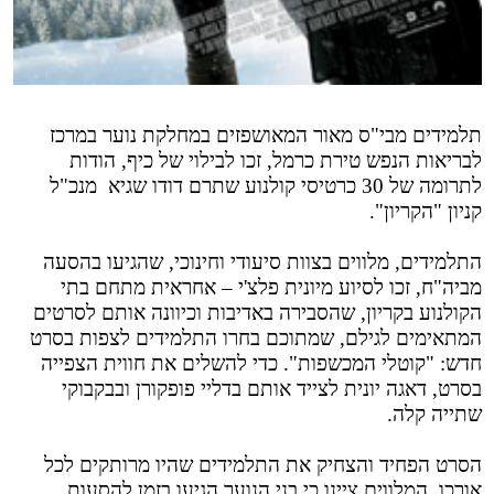
תלמידים מבי"ס מאור המאושפזים במחלקת נוער במרכז
לבריאות הנפש טירת כרמל, זכו לבילוי של כיף, הודות
לתרומה של 30 כרטיסי קולנוע שתרם דודו שגיא
מנכ"ל
קניון "הקריון".
התלמידים, מלווים בצוות סיעודי וחינוכי, שהגיעו בהסעה
מביה"ח, זכו לסיוע מיונית פלצ'י – אחראית מתחם בתי
הקולנוע בקריון, שהסבירה באדיבות וכיוונה אותם לסרטים
המתאימים לגילם, שמתוכם בחרו התלמידים לצפות בסרט
חדש: "קוטלי המכשפות". כדי להשלים את חווית הצפייה
בסרט, דאגה יונית לצייד אותם בדליי פופקורן ובבקבוקי
שתייה קלה.
הסרט הפחיד והצחיק את התלמידים שהיו מרותקים לכל
אורכו. המלווים ציינו כי בני הנוער הגיעו בזמן להסעות,