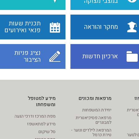
במצבי מצוקה
תכנית שעות
מחקר והוראה
פנאי ואירועים
נציג פניות
ארכיון חדשות
הציבור
ז
מרפאות ומכונים
מידע למטופל
ומשפחתו
סיכיאטרית
יחידת המשפחות
מפת המרכז ודרכי הגעה
מרפאה פסיכיאטרית
למבוגרים
מידע למתאשפז
המרפאה לילדים ונוער -
סל שיקום
 לנוער
טירת כרמל