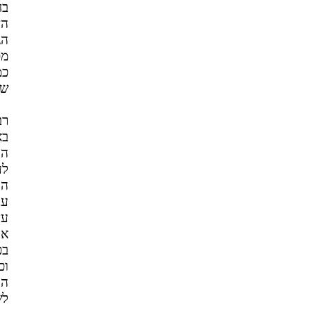
בח
הד
הג
מכ
כמ
שי
רב
בא
הס
לע
הע
עס
עצ
אי
בכ
וכ
הי
לש