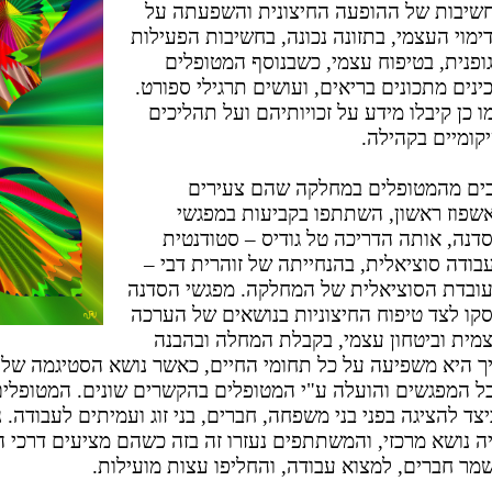
שיבות של ההופעה החיצונית והשפעתה על
ימוי העצמי, בתזונה נכונה, בחשיבות הפעילות
ופנית, בטיפוח עצמי, כשבנוסף המטופלים
ינים מתכונים בריאים, ועושים תרגילי ספורט.
ו כן קיבלו מידע על זכויותיהם ועל תהליכים
קומיים בקהילה.
ים מהמטופלים במחלקה שהם צעירים
שפוז ראשון, השתתפו בקביעות במפגשי
דנה, אותה הדריכה טל גודיס – סטודנטית
בודה סוציאלית, בהנחייתה של זוהרית דבי –
ובדת הסוציאלית של המחלקה. מפגשי הסדנה
קו לצד טיפוח החיצוניות בנושאים של הערכה
מית וביטחון עצמי, בקבלת המחלה ובהבנה
ך היא משפיעה על כל תחומי החיים, כאשר נושא הסטיגמה של 
ל המפגשים והועלה ע"י המטופלים בהקשרים שונים. המטופל
יצד להציגה בפני בני משפחה, חברים, בני זוג ועמיתים לעבודה
ה נושא מרכזי, והמשתתפים נעזרו זה בזה כשהם מציעים דרכי התמ
מר חברים, למצוא עבודה, והחליפו עצות מועילות.