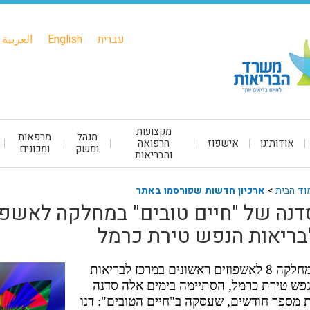
עברית
English
العربية
מקצועות
מנהל
מרפאות
אודותינו
אישפוז
הרפואה
ומשק
ומכונים
והבריאות
וד הבית
>
ארכיון חדשות שפורסמו באתר
דנה של "חיים טובים" במחלקה לאשפו
בריאות הנפש טירת כרמל
במחלקה 8 לאשפוזים ראשונים במרכז לבריאות
פש טירת כרמל, הסתיימה בימים אלה סדנה
 מספר חודשים, שעסקה ב"חיים הטובים": דנו