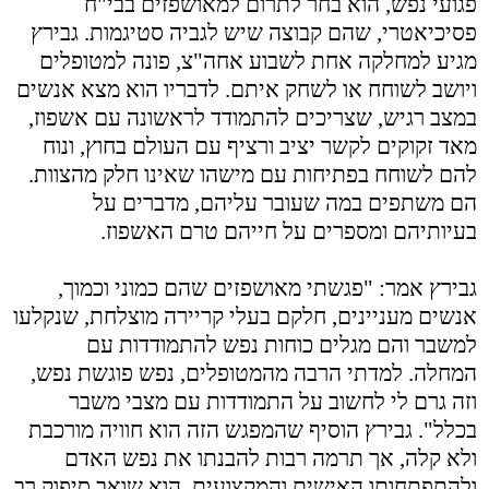
פגועי נפש, הוא בחר לתרום למאושפזים בבי"ח
פסיכיאטרי, שהם קבוצה שיש לגביה סטיגמות. גבירץ
מגיע למחלקה אחת לשבוע אחה"צ, פונה למטופלים
ויושב לשוחח או לשחק איתם. לדבריו הוא מצא אנשים
במצב רגיש, שצריכים להתמודד לראשונה עם אשפוז,
מאד זקוקים לקשר יציב ורציף עם העולם בחוץ, ונוח
להם לשוחח בפתיחות עם מישהו שאינו חלק מהצוות.
הם משתפים במה שעובר עליהם, מדברים על
בעיותיהם ומספרים על חייהם טרם האשפוז.
גבירץ אמר: "פגשתי מאושפזים שהם כמוני וכמוך,
אנשים מעניינים, חלקם בעלי קריירה מוצלחת, שנקלעו
למשבר והם מגלים כוחות נפש להתמודדות עם
המחלה. למדתי הרבה מהמטופלים, נפש פוגשת נפש,
וזה גרם לי לחשוב על התמודדות עם מצבי משבר
בכלל". גבירץ הוסיף שהמפגש הזה הוא חוויה מורכבת
ולא קלה, אך תרמה רבות להבנתו את נפש האדם
ולהתפתחותו האישית והמקצועית. הוא שואב סיפוק רב