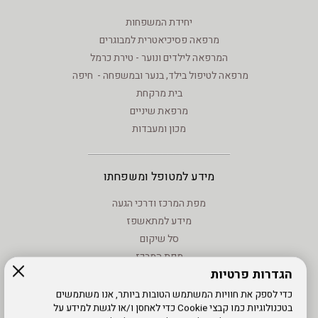
יחידת המשפחות
מרפאה פסיכיאטרית למבוגרים
המרפאה לילדים ונוער - טירת כרמל
מרפאה לטיפול בילד, בנער ובמשפחה - חיפה
בית מרקחת
מרפאת שיניים
מכון ומעבדות
מידע למטופל ומשפחתו
מפת המרכז ודרכי הגעה
מידע למתאשפז
סל שיקום
מפת המרכז
הגדרות פרטיות
מידע - וחוקים
טיפול בנזעי חשמל
כדי לספק את חוויות המשתמש הטובות ביותר, אנו משתמשים
בטכנולוגיות כמו קבצי Cookie כדי לאחסן ו/או לגשת למידע על
מידע שימוש - קישורים לאתרים