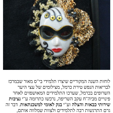
לוחות השנה המקוריים שיצרו תלמידי בי"ס מאור שבמרכז
לבריאות הנפש טירת כרמל, מצילומים של עצי היער
השרופים בכרמל, שערכו התלמידים המאושפזים לאחר
פינויים מביה"ח עקב השריפה, נרכשו כתרומה ע"י
נציבות
שירותי כבאות והצלה
וע"י
בנק לאומי למשכנתאות
. דבר זה
גרם התרגשות רבה לתלמידים ולצוות שמלווה אותם,