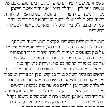
ששמחו על שפרי יצירתם מגיע לבתים רבים ונוגע בלבם של
אנשים. יעל לוין – מנהלת בי"ס מאור וד"ר אילנה פישמן –
מנהלת מעון יום לנוער, הודו בחום לרוכשים ואמרו כי לוחות
השנה יכולים להביא למודעות הציבור את החיבור המיוחד
שמתקיים בביה"ס בין הטיפול הרפואי פסיכיאטרי לפעילות
החינוכית.
באשר למטופלים הבוגרים, לקראת ראש השנה השתתף
המרכז לבריאות הנפש טירת כרמל,
ביריד העמותות השנתי
של בנק הפועלים
בשפיים לממכר יצירות חברי העמותות
כמתנות לחג, שבו נמכרו גם עבודות המטופלים של המרכז
שהוכנו במסגרת הריפוי בעיסוק. יצירות קרמיקה כמו
רימונים, דמויות נשים יושבות, פמוטים וכו' נחטפו מהשלבים
הראשונים והיה קשה לעמוד בביקוש. ענין רב עוררו המסכות
מקרמיקה בסגנון ונציאני, תכשיטים מפימו וחרוזים, וכן זכו
להצלחה מוצרי עץ לילדים כמו עריסות לבובות ורהיטים
מיניאטוריים. ליאורה ברקאי – מנהלת הריפוי בעיסוק אמרה
שהיריד היה מאורגן היטב ויצירות המטופלים נחשפו לקהל
גדול ומכובד ובהם בכירים מבנק הפועלים וסלבס, שהגיבו