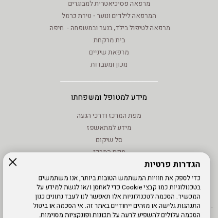
מרפאה פסיכיאטרית למבוגרים
המרפאה לילדים ונוער - טירת כרמל
מרפאה לטיפול בילד, בנער ובמשפחה - חיפה
בית מרקחת
מרפאת שיניים
מכון ומעבדות
מידע למטופל ומשפחתו
מפת המרכז ודרכי הגעה
מידע למתאשפז
סל שיקום
מפת המרכז
הגדרות פרטיות
מידע - וחוקים
טיפול בנזעי חשמל
כדי לספק את חוויות המשתמש הטובות ביותר, אנו משתמשים
בטכנולוגיות כמו קבצי Cookie כדי לאחסן ו/או לגשת למידע על
מידע שימוש - קישורים לאתרים
המכשיר. הסכמה לטכנולוגיות אלו תאפשר לנו לעבד נתונים כגון
התנהגות גלישה או מזהים ייחודיים באתר זה. אי הסכמה או ביטול
הסכמה עלולים להשפיע לרעה על תכונות ופונקציות מסוימות.