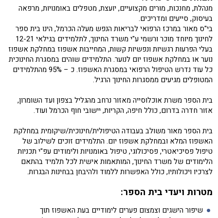
מנהלת, מחנכות, מורים מקצועיים, יועצת, מטפלים באומנויות, מרפאה
בעיסוק, סייעים ומדריכים.
בי"ס מאור במרכז הרפואי לבריאות הנפש מעלה הכרמל, הינו בית ספר
לחינוך מיוחד מוכר ורשמי ע"י משרד החינוך, לתלמידים בגילאי 12-21
בעלי הפרעות רגשיות ונפשיות קשות, המחייבות אשפוז במחלקת אשפוז
נוער או במחלקת אשפוז יום לנוער. התלמידים שוהים במסגרת החינוכית
כל עוד נדרש הטיפול הרפואי במסגרת האשפוז. כ – 95% מהתלמידים
המטופלים מגיעים ממסגרות החינוך הרגיל.
בית הספר משרת אוכלוסייה מאזור נרחב מהגליל בצפון ועד השומרון,
אזור חדרה בדרום, כולל חיפה, הקריות, יישובי חוף הכרמל ועוד.
בית הספר מאור משולב בעבודה הטיפולית/חינוכית/שיקומית במחלקת
האשפוז המלא ובמחלקת אשפוז יום. התלמידים זוכים לשילוב של
טיפול פסיכיאטרי, פסיכולוגי, טיפול באומנויות ולימודים עפ"י תכניות
הלימודים של משרד החינוך, המותאמות אישית לכל תלמיד בהתאם
לצרכיו ויכולותיו, כולל האפשרות ללמוד ולהיבחן בבחינות הבגרות.
מטרות ויעדי בית הספר:
שיפור הישגים וצמצום פערים לימודיים בעת האשפוז תוך