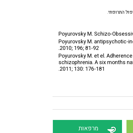
ול התרופתי.
Poyurovsky M. antipsychotic-ind
2010; 196; 81-92.
Poyurovsky M. et el. Adherence 
schizophrenia. A six months na
2011; 130: 176-181.
מרפאות