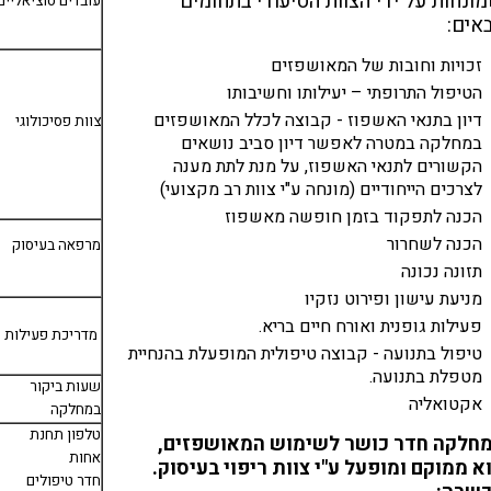
ונחות על ידי הצוות הסיעודי בתחומים
עובדים סוציאליים
אים:
זכויות וחובות של המאושפזים
הטיפול התרופתי – יעילותו וחשיבותו
דיון בתנאי האשפוז - קבוצה לכלל המאושפזים
צוות פסיכולוגי
במחלקה במטרה לאפשר דיון סביב נושאים
הקשורים לתנאי האשפוז, על מנת לתת מענה
לצרכים הייחודיים (מונחה ע"י צוות רב מקצועי)
הכנה לתפקוד בזמן חופשה מאשפוז
הכנה לשחרור
מרפאה בעיסוק
תזונה נכונה
מניעת עישון ופירוט נזקיו
פעילות גופנית ואורח חיים בריא.
מדריכת פעילות
טיפול בתנועה
- קבוצה טיפולית המופעלת בהנחיית
מטפלת בתנועה.
שעות ביקור
אקטואליה
במחלקה
טלפון תחנת
חלקה חדר כושר לשימוש המאושפזים,
אחות
א ממוקם ומופעל ע"י צוות ריפוי בעיסוק.
חדר טיפולים