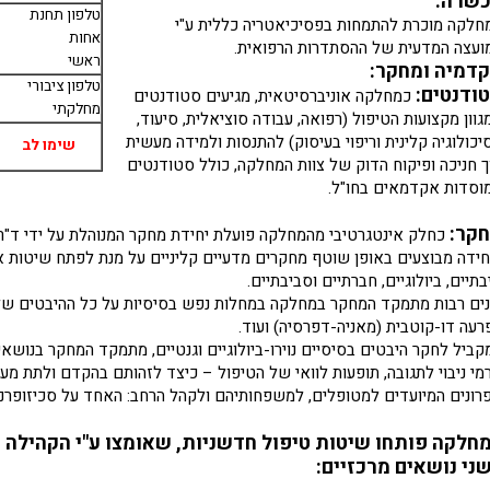
שרה:
טלפון תחנת
חלקה מוכרת להתמחות בפסיכיאטריה כללית ע"י
אחות
ועצה המדעית של ההסתדרות הרפואית.
ראשי
דמיה ומחקר:
טלפון ציבורי
ודנטים:
כמחלקה אוניברסיטאית, מגיעים סטודנטים
מחלקתי
גוון מקצועות הטיפול (רפואה, עבודה סוציאלית, סיעוד,
יכולוגיה קלינית וריפוי בעיסוק) להתנסות ולמידה מעשית
שימו לב
ך חניכה ופיקוח הדוק של צוות המחלקה, כולל סטודנטים
וסדות אקדמאים בחו"ל.
קר:
כחלק אינטגרטיבי מהמחלקה פועלת יחידת מחקר המנוהלת על ידי ד"ר נ
חידה מבוצעים באופן שוטף מחקרים מדעיים קליניים על מנת לפתח שיטות אבח
בתיים, ביולוגיים, חברתיים וסביבתיים.
ים רבות מתמקד המחקר במחלקה במחלות נפש בסיסיות על כל ההיבטים שלהן:
רעה דו-קוטבית (מאניה-דפרסיה) ועוד.
קביל לחקר היבטים בסיסיים נוירו-ביולוגיים וגנטיים, מתמקד המחקר בנושאים
רמי ניבוי לתגובה, תופעות לוואי של הטיפול – כיצד לזהותם בהקדם ולתת מע
רונים המיועדים למטופלים, למשפחותיהם ולקהל הרחב: האחד על סכיזופרניה
חלקה פותחו שיטות טיפול חדשניות, שאומצו ע"י הקהילה 
ני נושאים מרכזיים: