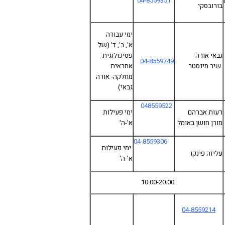
04-8559351
בורובסקי
ימי עבודה
א', ב', ד' (של
גבאי אורה
פסיכולוגית
04-8559749
שיר מינסטר
אחראית
מחלקה- אורה
גבאי)
048559522
רעות אברהם
ימי פעילות
מורן חושן באומל
א'-ה'
04-8559306
ימי פעילות
עליזה פינקו
א'-ה'
10:00-20:00
04-8559214