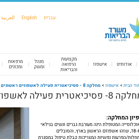
עברית
English
العربية
מקצועות
מנהל
מרפאות
אודותינו
אישפוז
הרפואה
ומשק
ומכונים
והבריאות
וד הבית
>
אישפוז
>
מחלקה 8 - פסיכיאטרית פעילה לאשפוזים ראשונים
8- פסיכיאטרית פעילה לאשפוזים ראשונים
יון המחלקה:
וכלוסייה המטופלת הינה מעורבת גברים ונשים בגילאי
18-62, שזהו אשפוזם הראשון בארץ, והסובלים
חלות/הפרעות נפשיות המצריכות קבלת טיפול במסגרת