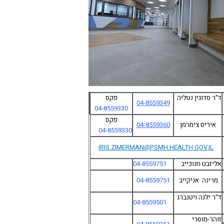
ד"ר סדוגין נטליה
פקס
04-8559349
04-8559330
פקס
איריס צימרמן
8559360
04-
04-8559330
IRIS.ZIMERMAN@PSMH.HEALTH.GOV.IL
אליזבט חנוכייב
04-8559751
מרינה אניקייב
8559751
04-
ד"ר ילנה ויטנברג
04-8559501
זוהר-מוסרי