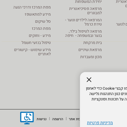
סיכיאטרית
יחידת המשפחות
מפת המרכז ודרכי הגעה
מרפאה פסיכיאטרית
למבוגרים
מידע למתאשפז
המרפאה לילדים ונוער -
סל שיקום
 לנוער
טירת כרמל
מפת המרכז
מרפאה לטיפול בילד,
בנער ובמשפחה - חיפה
מידע - וחוקים
בית מרקחת
טיפול בנזעי חשמל
מרפאת שיניים
מידע שימוש - קישורים
לאתרים
מכון ומעבדות
כדי לספק את חוויות המשתמש הטובות ביותר, אנו משתמשים בטכנולוגיות כמו קבצי Cookie כדי לאחסן
ים כגון התנהגות גלישה
 על תכונות ופונקציות
מוד הבית
תנאי שימוש
מפת אתר
הרשמה
נגישות
מדיניות פרטיות