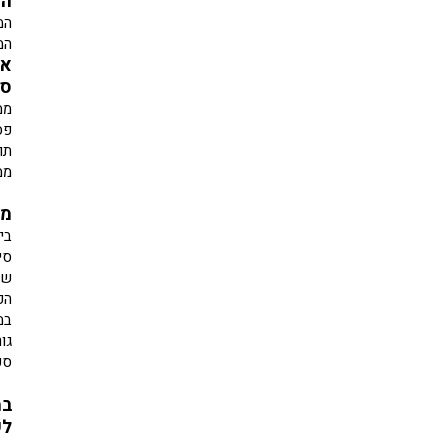
הכ
המ
המ
אק
סט
ממ
פס
תו
ממ
מח
בי
סי
שנ
הפ
במ
גו
ספ
במ
לש