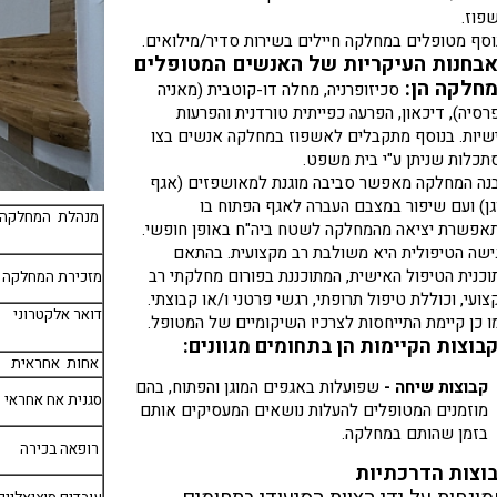
פוז.
וסף מטופלים במחלקה חיילים בשירות סדיר/מילואים.
בחנות העיקריות של האנשים המטופלים
חלקה הן:
סכיזופרניה, מחלה דו-קוטבית (מאניה
רסיה), דיכאון, הפרעה כפייתית טורדנית והפרעות
שיות. בנוסף מתקבלים לאשפוז במחלקה אנשים בצו
תכלות שניתן ע"י בית משפט.
נה המחלקה מאפשר סביבה מוגנת למאושפזים (אגף
גן) ועם שיפור במצבם העברה לאגף הפתוח בו
מנהלת המחלקה
אפשרת יציאה מהמחלקה לשטח ביה"ח באופן חופשי.
ישה הטיפולית היא משולבת רב מקצועית. בהתאם
וכנית הטיפול האישית, המתוכננת בפורום מחלקתי רב
מזכירת המחלקה
צועי, וכוללת טיפול תרופתי, רגשי פרטני ו/או קבוצתי.
דואר אלקטרוני
ו כן קיימת התייחסות לצרכיו השיקומיים של המטופל.
בוצות הקיימות הן בתחומים מגוונים:
אחות אחראית
קבוצות שיחה -
שפועלות באגפים המוגן והפתוח, בהם
סגנית אח אחראי
מוזמנים המטופלים להעלות נושאים המעסיקים אותם
בזמן שהותם במחלקה.
רופאה בכירה
וצות הדרכתיות