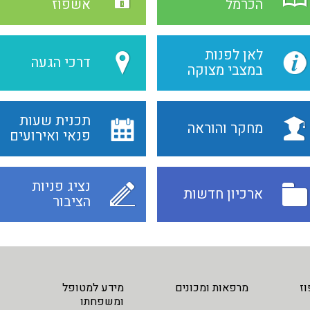
הכרמל
אשפוז
לאן לפנות
דרכי הגעה
במצבי מצוקה
תכנית שעות
מחקר והוראה
פנאי ואירועים
נציג פניות
ארכיון חדשות
הציבור
ז
מרפאות ומכונים
מידע למטופל
ומשפחתו