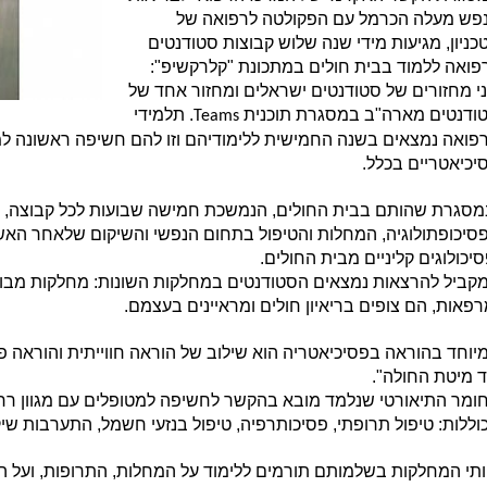
פש מעלה הכרמל עם הפקולטה לרפואה של
כניון, מגיעות מידי שנה שלוש קבוצות סטודנטים
פואה ללמוד בבית חולים במתכונת "קלרקשיפ":
י מחזורים של סטודנטים ישראלים ומחזור אחד של
ודנטים מארה"ב במסגרת תוכנית
. תלמידי
Teams
פואה נמצאים בשנה החמישית ללימודיהם וזו להם חשיפה ראשונה למ
יכיאטריים בכלל.
מסגרת שהותם בבית החולים, הנמשכת חמישה שבועות לכל קבוצה, 
סיכופתולוגיה, המחלות והטיפול בתחום הנפשי והשיקום שלאחר האשפו
סיכולוגים קליניים מבית החולים.
קביל להרצאות נמצאים הסטודנטים במחלקות השונות: מחלקות מבוגר
רפאות, הם צופים בריאיון חולים ומראיינים בעצמם.
יוחד בהוראה בפסיכיאטריה הוא שילוב של הוראה חווייתית והוראה פ
ד מיטת החולה".
ומר התיאורטי שנלמד מובא בהקשר לחשיפה למטופלים עם מגוון רחב 
וללות: טיפול תרופתי, פסיכותרפיה, טיפול בנזעי חשמל, התערבות שי
ותי המחלקות בשלמותם תורמים ללימוד על המחלות, התרופות, ועל ה