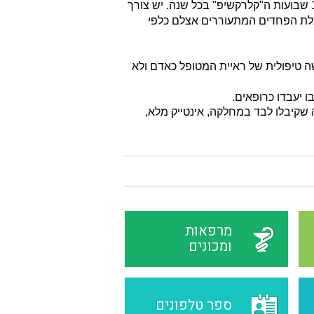
מחלה. הצוות נדרש להצטייד בסבלנות רבה כלפי ה"אורחים" במהלך 15 שבועות ה"קלרקשיפ" בכל שנה. יש צורך
לת הפחדים המתעוררים אצלם כלפי
ה טיפולית של ראיית המטופל כאדם ולא
ו יעבדו כרופאים.
שקיבלו לבד במחלקה, אינטייק מלא,
מרפאות
ומכונים
ספר טלפונים