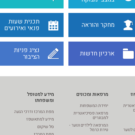
תכנית שעות
מחקר והוראה
פנאי ואירועים
נציג פניות
ארכיון חדשות
הציבור
ז
מרפאות ומכונים
מידע למטופל
ומשפחתו
סיכיאטרית
יחידת המשפחות
מפת המרכז ודרכי הגעה
מרפאה פסיכיאטרית
למבוגרים
מידע למתאשפז
המרפאה לילדים ונוער -
סל שיקום
 לנוער
טירת כרמל
מפת המרכז