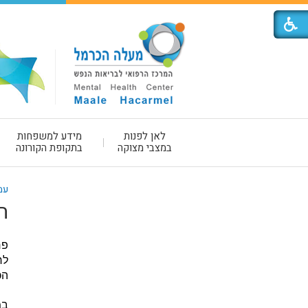
לאן לפנות
מידע למשפחות
במצבי מצוקה
בתקופת הקורונה
עמ
ה
פר
לר
הכ
במ