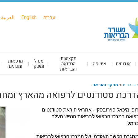
עברית
English
العربية
מקצועות
מנהל
מרפאות
אודותינו
אישפוז
הרפואה
ומשק
ומכונים
והבריאות
וד הבית
>
מחקר והוראה
דרכת סטודנטים לרפואה מהארץ ומחו"
ופ' מיכאל פוירובסקי - אחראי הוראת סטודנטים
פואה במרכז הרפואי לבריאות הנפש מעלה
רמל.
סגרת הקשר האקדמי של המרכז הרפואי לבריאות