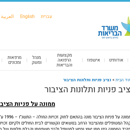
עברית
English
العربية
מקצועות
מנהל
מרפאות
אודותינו
אישפוז
הרפואה
ומשק
ומכונים
והבריאות
וד הבית
>
נציב פניות ותלונות הציבור
ציב פניות ותלונות הציבור
ממונה על פניות הציבו
הממונה
הל המטופלים ומהציבור הרחב בנושאים הקשורים לבית החולים ולקיום זכויו
קיד הממונה הינו מתן יעוץ וסיוע למטופל ולבני משפחתו וקבלת תלונות של מט