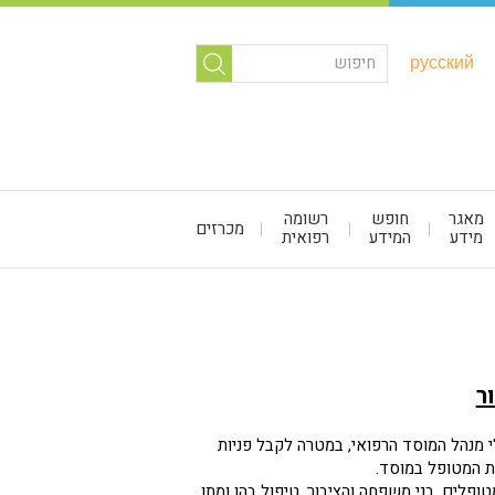
русский
מאגר
חופש
רשומה
מכרזים
מידע
המידע
רפואית
ר
 על פניות הציבור מונה בהתאם לחוק זכויות החולה – התשנ"ו – 1996 ע"י מנהל המוסד הרפואי, במטרה לקבל פניות
ת המטופל במוסד.
ופלים, בני משפחה והציבור, טיפול בהן ומתן