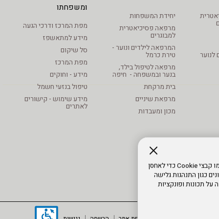
ומשפחתו
סיכיאטרית
יחידת המשפחות
מפת המרכז ודרכי הגעה
מרפאה פסיכיאטרית
למבוגרים
מידע למתאשפז
המרפאה לילדים ונוער -
סל שיקום
 לנוער
טירת כרמל
מפת המרכז
מרפאה לטיפול בילד,
בנער ובמשפחה - חיפה
מידע - וחוקים
בית מרקחת
טיפול בנזעי חשמל
מרפאת שיניים
מידע שימוש - קישורים
לאתרים
מכון ומעבדות
כדי לספק את חוויות המשתמש הטובות ביותר, אנו משתמשים בטכנולוגיות כמו קבצי Cookie כדי לאחסן
ים כגון התנהגות גלישה
 על תכונות ופונקציות
מוד הבית
תנאי שימוש
מפת אתר
הרשמה
נגישות