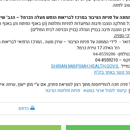
וב לפונה.
מונה על פניות הציבור במרכז לבריאות הנפש מעלה הכרמל – הגב' שי
ל מחלקה הוצבו תיבות המיועדות לפניות ותלונות (הן באגף הפתוח והן באגף ה
ו כן הוצבה תיבה בבניין הנהלה (בניין הכניסה לבית החולים).
כי הפניה:
דואר - לידי הממונה על פניות הציבור – שירן משה , המרכז הרפואי לבריאו
 האלה 17 טירת כרמל.
בטלפון-
04-8559206
קס –
04-8559210
במייל:
SHIRAN.M@PSMH.HEALTH.GOV.IL
ור קשר באתר ביה"ח
 פניה זוכה להתייחסות מתוך רצון למציאת פתרון, אם ע"י מתן ייעוץ, שיחה א
קישור לנוהל ארצי בנושא : פניות ותלונות הציבור.
הדפס