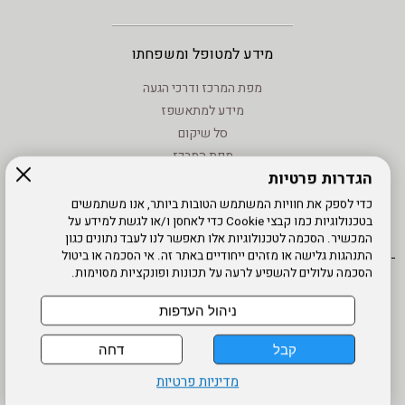
מידע למטופל ומשפחתו
מפת המרכז ודרכי הגעה
מידע למתאשפז
סל שיקום
מפת המרכז
הגדרות פרטיות
מידע - וחוקים
טיפול בנזעי חשמל
כדי לספק את חוויות המשתמש הטובות ביותר, אנו משתמשים
בטכנולוגיות כמו קבצי Cookie כדי לאחסן ו/או לגשת למידע על
מידע שימוש - קישורים לאתרים
המכשיר. הסכמה לטכנולוגיות אלו תאפשר לנו לעבד נתונים כגון
התנהגות גלישה או מזהים ייחודיים באתר זה. אי הסכמה או ביטול
הסכמה עלולים להשפיע לרעה על תכונות ופונקציות מסוימות.
אתר עובדים
מדיניות פרטיות
עדכון פרטים
עמוד הבית
תנאי שימוש
מפת אתר
הרשמה
נגישות
ניהול העדפות
דרונט
קבל
דחה
דיגיטל
-
מדיניות פרטיות
בניית