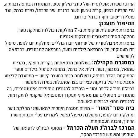
המרכז משרת אוכלוסייה של כחצי מיליון נפש, המתגוררת בחיפה ובנותיה,
ערי הקריות בצפון, קרית טבעון ונשר במזרח, עיר הכרמל, טירת כרמל, ועד
עתלית ויישובי חוף הכרמל בדרום.
הטיפול מוענק:
במסגרת אישפוזית שיקומית ב- 7 מחלקות הכוללות מחלקת נוער,
מחלקה פסיכוגריאטרית ומחלקות אזוריות.
במסגרת אמבולטורית של שירותי יום הכוללים: מחלקת יום לנוער, טיפול
יום תעסוקתי, וכן במרפאה לילדים ונוער, במרפאה למבוגרים, במרפאה
לקשישים.
במסגרת הקהילה:
בשלוחות מרפאתיות בקריית מוצקין, בקריית
שמואל, בטבעון, נשר, דלית אל כרמל, בתחנה לטיפול בילדים ונוער
הממוקמת בהדר בחיפה, ובשלוחה בבית המעצר קישון – המיועדת לביצוע
אמבולטורי של בדיקות עצירים בצו הסתכלות במידת האפשר.
בביה"ח יחידה לדיור זמני – היחידה למגורים טיפוליים אינטנסיביים, בה
מתגוררים מטופלים עם מאפייני תפקוד ופוטנציאל שיקומי להתקדמות
למגורים מחוץ לגבולות האשפוז.
בית ספר "מאור"
– מהווה מסגרת חינוכית למאושפזי מחלקת נוער
ומחלקת יום לנוער, המשלבת טיפול נפשי, לימודים עפ"י תכנית משרד
החינוך, והכנה תעסוקתית.
המרכז לברה"נ מעלה הכרמל
-
מסונף לביה"ס לרפואה של
הטכניון ומשמש כמרכז מחקר,