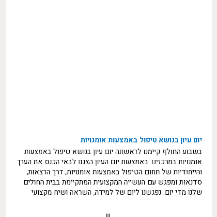
יום עיון בנושא טיפול באמצעות אומנויות
בשבוע החולף קיימנו לראשונה יום עיון בנושא טיפול באמצעות
אומנויות במרכזינו. באמצעות יום העיון הצגנו לבאי הכנס את הערך
והייחודיות של תחום הטיפול באמצעות אומנויות, דרך הרצאות,
סדנאות ומפגש עם העשייה המקצועית המתקיימת בבית החולים
שלנו מדי יום. נפגשנו ליום של למידה, השראה ושיח מקצועי
סביב מקומו הייחודי של הטיפול באמצעות אומנויות במפגש עם
מטופלים – מבוגרים, ילדים ונוער במרכזינו. במהלך היום נחשפנו