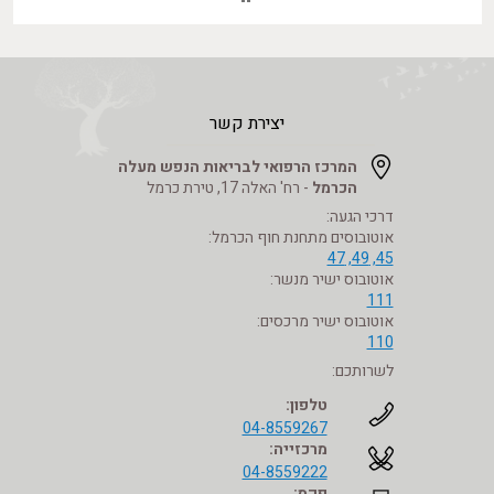
להרצאות, סדנאות ודוגמאות מהעשייה הקלינית, שהדגישו כיצד
אומנות, תנועה, מוזיקה, דרמה וביבליותרפיה מאפשרות לפגוש את
האדם גם במקומות שבהם קשה למצוא מילים – וליצור מרחב
נוסף לביטוי, עיבוד וצמיחה. יום העיון היה הזדמנות להאיר את
העשייה המקצועית המשמעותית המתקיימת אצלנו מדי יום, ולחזק
את ההיכרות עם תחום הטיפול באמצעות אומנויות ואת תרומתו
יצירת קשר
לעולם בריאות הנפש. היה לנו יום מלמד, מעשיר ומרענן. תודה לכל
המשתתפים שלקחו חלק בכנס, ולצוותים המקצועיים שהנחו,
המרכז הרפואי לבריאות הנפש מעלה
הכרמל
- רח' האלה 17, טירת כרמל
לימדו ושיתפו מהעשייה שלהם ונתנו אפשרות להיכרות מעמיקה
עם תחום הטיפול באמצעות אומנויות. תודה לצוותי הארגון
דרכי הגעה:
והתפעול ולכל מי שלקח חלק והפך את היום הזה למשמעותי
אוטובוסים מתחנת חוף הכרמל:
ומוצלח.
45, 49, 47
אוטובוס ישיר מנשר:
קרא עוד
111
אוטובוס ישיר מרכסים:
חגיגות טו בשבט
110
ביוזמת הצוות הסיעודי ובשיתוף מטופלי מחלקה 7, נערכה חגיגת
לשרותכם:
ט״ו בשבט מיוחדת ומקושטת מאוד. המטופלים סייעו בהכנות
הרבות וביחד עם הצוות יצרו שולחן צבעוני ומדהים עם שלל פירות
טלפון:
וירקות כמיטב המסורת. המטופלים והצוות היו גאים ונרגשים
04-8559267
מרכזייה:
מהיצירה הטעימה. ט״ו בשבט מבורך בתפילה לשובם לשלום של
04-8559222
החיילים והחזרת החטופים. לינק לכתבה בפייסבוק :
פקס: