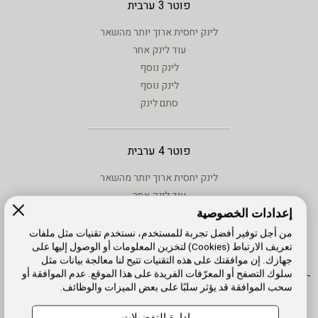
פוטר 3 ערבית
לינק יחסית ארוך יותר מהשאר
עוד לינק אחר
לינק נוסף
לינק נוסף
סתם לינק
פוטר 4 ערבית
לינק יחסית ארוך יותר מהשאר
עוד לינק אחר
إعدادات الخصوصية
לינק נוסף
לינק נוסף
من أجل توفير أفضل تجربة للمستخدم، نستخدم تقنيات مثل ملفات
تعريف الارتباط (Cookies) لتخزين المعلومات أو الوصول إليها على
סתם לינק
جهازك. إن موافقتك على هذه التقنيات تتيح لنا معالجة بيانات مثل
سلوك التصفح أو المعرّفات الفريدة على هذا الموقع. عدم الموافقة أو
سحب الموافقة قد يؤثر سلبًا على بعض الميزات والوظائف.
אתר עובדים
הרשמה
מפת אתר
עדכון פרטים
עמוד הבית
תנאי שימוש
إمكانية الوصول
إدارة التفضيلات