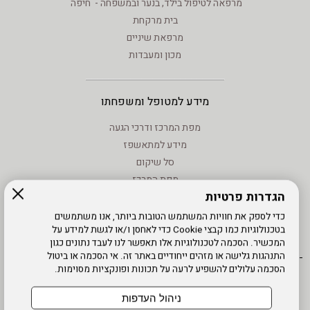
מרפאה לטיפול בילד, בנער ובמשפחה - חיפה
בית מרקחת
מרפאת שיניים
מכון ומעבדות
מידע למטופל ומשפחתו
מפת המרכז ודרכי הגעה
מידע למתאשפז
סל שיקום
מפת המרכז
הגדרות פרטיות
מידע - וחוקים
טיפול בנזעי חשמל
כדי לספק את חוויות המשתמש הטובות ביותר, אנו משתמשים
בטכנולוגיות כמו קבצי Cookie כדי לאחסן ו/או לגשת למידע על
מידע שימוש - קישורים לאתרים
המכשיר. הסכמה לטכנולוגיות אלו תאפשר לנו לעבד נתונים כגון
התנהגות גלישה או מזהים ייחודיים באתר זה. אי הסכמה או ביטול
הסכמה עלולים להשפיע לרעה על תכונות ופונקציות מסוימות.
אתר עובדים
מדיניות פרטיות
עדכון פרטים
עמוד הבית
תנאי שימוש
מפת אתר
הרשמה
נגישות
ניהול העדפות