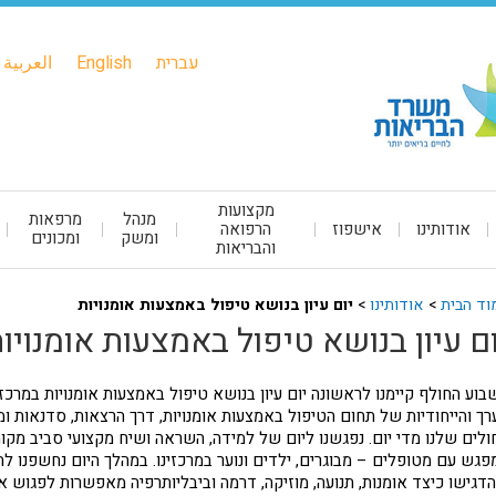
עברית
English
العربية
מקצועות
מנהל
מרפאות
אודותינו
אישפוז
הרפואה
ומשק
ומכונים
והבריאות
וד הבית
>
אודותינו
>
יום עיון בנושא טיפול באמצעות אומנויות
ום עיון בנושא טיפול באמצעות אומנויו
בוע החולף קיימנו לראשונה יום עיון בנושא טיפול באמצעות אומנויות במרכזי
רך והייחודיות של תחום הטיפול באמצעות אומנויות, דרך הרצאות, סדנאות 
ולים שלנו מדי יום. נפגשנו ליום של למידה, השראה ושיח מקצועי סביב מקומ
פגש עם מטופלים – מבוגרים, ילדים ונוער במרכזינו. במהלך היום נחשפנו לה
דגישו כיצד אומנות, תנועה, מוזיקה, דרמה וביבליותרפיה מאפשרות לפגו