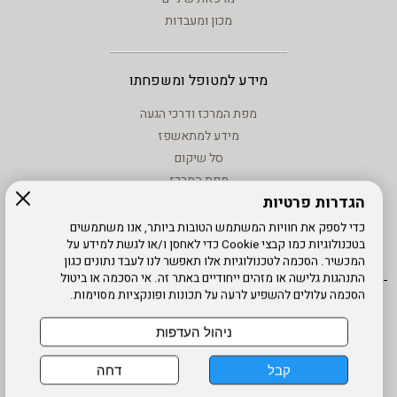
מכון ומעבדות
מידע למטופל ומשפחתו
מפת המרכז ודרכי הגעה
מידע למתאשפז
סל שיקום
מפת המרכז
הגדרות פרטיות
מידע - וחוקים
טיפול בנזעי חשמל
כדי לספק את חוויות המשתמש הטובות ביותר, אנו משתמשים
בטכנולוגיות כמו קבצי Cookie כדי לאחסן ו/או לגשת למידע על
מידע שימוש - קישורים לאתרים
המכשיר. הסכמה לטכנולוגיות אלו תאפשר לנו לעבד נתונים כגון
התנהגות גלישה או מזהים ייחודיים באתר זה. אי הסכמה או ביטול
הסכמה עלולים להשפיע לרעה על תכונות ופונקציות מסוימות.
אתר עובדים
מדיניות פרטיות
עדכון פרטים
עמוד הבית
תנאי שימוש
מפת אתר
הרשמה
נגישות
ניהול העדפות
דרונט
קבל
דחה
דיגיטל