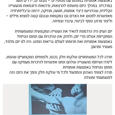
באמצעות אומנויות במפגש עם מטופלים – מבוגרים, ילדים ונוער
במרכזינו. במהלך היום נחשפנו להרצאות, סדנאות ודוגמאות מהעשייה
הקלינית, שהדגישו כיצד אומנות, תנועה, מוזיקה, דרמה וביבליותרפיה
מאפשרות לפגוש את האדם גם במקומות שבהם קשה למצוא מילים –
וליצור מרחב נוסף לביטוי, עיבוד וצמיחה.
יום העיון היה הזדמנות להאיר את העשייה המקצועית המשמעותית
המתקיימת אצלנו מדי יום, ולחזק את ההיכרות עם תחום הטיפול
באמצעות אומנויות ואת תרומתו לעולם בריאות הנפש. היה לנו יום מלמד,
מעשיר ומרענן.
תודה לכל המשתתפים שלקחו חלק בכנס, ולצוותים המקצועיים שהנחו,
לימדו ושיתפו מהעשייה שלהם ונתנו אפשרות להיכרות מעמיקה עם
תחום הטיפול באמצעות אומנויות.
תודה לצוותי הארגון והתפעול ולכל מי שלקח חלק והפך את היום הזה
למשמעותי ומוצלח.