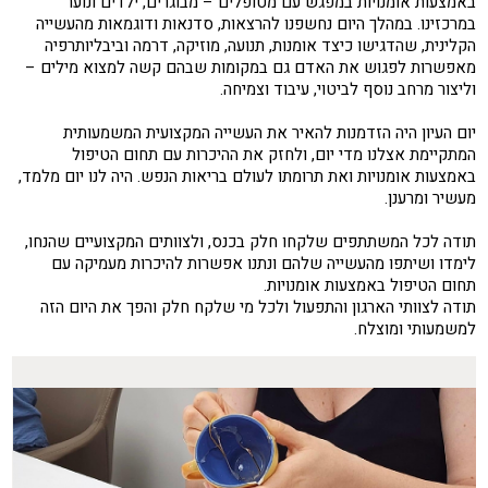
באמצעות אומנויות במפגש עם מטופלים – מבוגרים, ילדים ונוער
במרכזינו. במהלך היום נחשפנו להרצאות, סדנאות ודוגמאות מהעשייה
הקלינית, שהדגישו כיצד אומנות, תנועה, מוזיקה, דרמה וביבליותרפיה
מאפשרות לפגוש את האדם גם במקומות שבהם קשה למצוא מילים –
וליצור מרחב נוסף לביטוי, עיבוד וצמיחה.
יום העיון היה הזדמנות להאיר את העשייה המקצועית המשמעותית
המתקיימת אצלנו מדי יום, ולחזק את ההיכרות עם תחום הטיפול
באמצעות אומנויות ואת תרומתו לעולם בריאות הנפש. היה לנו יום מלמד,
מעשיר ומרענן.
תודה לכל המשתתפים שלקחו חלק בכנס, ולצוותים המקצועיים שהנחו,
לימדו ושיתפו מהעשייה שלהם ונתנו אפשרות להיכרות מעמיקה עם
תחום הטיפול באמצעות אומנויות.
תודה לצוותי הארגון והתפעול ולכל מי שלקח חלק והפך את היום הזה
למשמעותי ומוצלח.