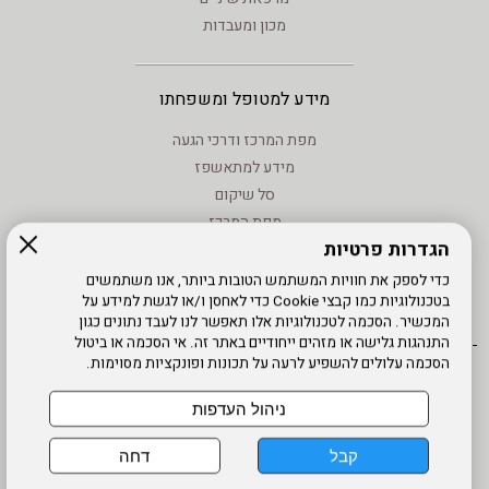
מכון ומעבדות
מידע למטופל ומשפחתו
מפת המרכז ודרכי הגעה
מידע למתאשפז
סל שיקום
מפת המרכז
הגדרות פרטיות
מידע - וחוקים
טיפול בנזעי חשמל
כדי לספק את חוויות המשתמש הטובות ביותר, אנו משתמשים
בטכנולוגיות כמו קבצי Cookie כדי לאחסן ו/או לגשת למידע על
מידע שימוש - קישורים לאתרים
המכשיר. הסכמה לטכנולוגיות אלו תאפשר לנו לעבד נתונים כגון
התנהגות גלישה או מזהים ייחודיים באתר זה. אי הסכמה או ביטול
הסכמה עלולים להשפיע לרעה על תכונות ופונקציות מסוימות.
אתר עובדים
מדיניות פרטיות
עדכון פרטים
עמוד הבית
תנאי שימוש
מפת אתר
הרשמה
נגישות
ניהול העדפות
דרונט
קבל
דחה
דיגיטל