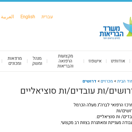
עברית
English
العربية
מקצועות
מנהל
מרפאות
אודותינו
אישפוז
הרפואה
ומשק
ומכונים
והבריאות
וד הבית
>
מכרזים
>
דרושים
רושים/ות עובדים/ות סוציאליים
רכז הרפואי לברה"נ מעלה הכרמל
ושים/ות
בדים/ ות סוציאליים.
בודה מעניינת ומאתגרת בצוות רב מקצועי.